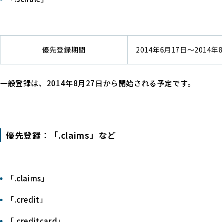
優先登録期間
2014年6月17日～2014年
一般登録は、2014年8月27日から開始される予定です。
優先登録：「.claims」など
「.claims」
「.credit」
「.creditcard」