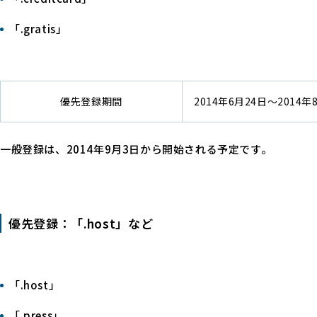
「.gratis」
優先登録期間
2014年6月24日～2014年
一般登録は、2014年9月3日から開始される予定です。
優先登録：「.host」など
「.host」
「.press」