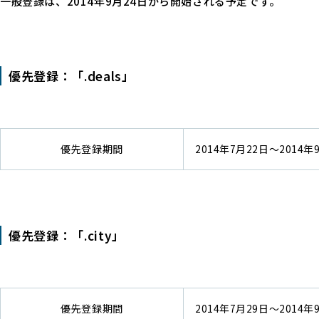
一般登録は、2014年9月24日から開始される予定です。
優先登録：「.deals」
優先登録期間
2014年7月22日～2014年
優先登録：「.city」
優先登録期間
2014年7月29日～2014年