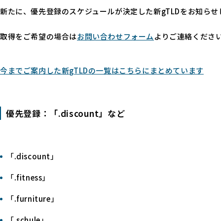
新たに、優先登録のスケジュールが決定した新gTLDをお知らせ
取得をご希望の場合は
お問い合わせフォーム
よりご連絡くださ
今までご案内した新gTLDの一覧はこちらにまとめています
優先登録：「.discount」など
「.discount」
「.fitness」
「.furniture」
「.schule」