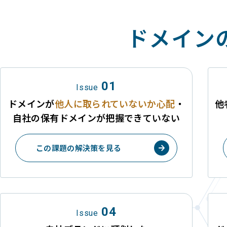
ドメイン
01
Issue
ドメインが
他人に取られて
いないか心配
・
他
自社の保有
ドメインが把握できていない
この課題の解決策を見る
04
Issue